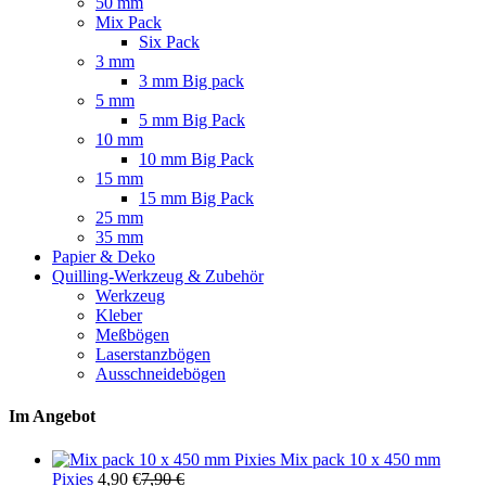
50 mm
Mix Pack
Six Pack
3 mm
3 mm Big pack
5 mm
5 mm Big Pack
10 mm
10 mm Big Pack
15 mm
15 mm Big Pack
25 mm
35 mm
Papier & Deko
Quilling-Werkzeug & Zubehör
Werkzeug
Kleber
Meßbögen
Laserstanzbögen
Ausschneidebögen
Im Angebot
Mix pack 10 x 450 mm
Pixies
4,90
€
7,90
€