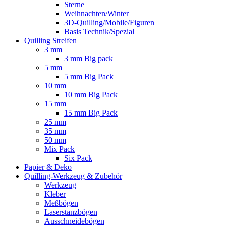
Sterne
Weihnachten/Winter
3D-Quilling/Mobile/Figuren
Basis Technik/Spezial
Quilling Streifen
3 mm
3 mm Big pack
5 mm
5 mm Big Pack
10 mm
10 mm Big Pack
15 mm
15 mm Big Pack
25 mm
35 mm
50 mm
Mix Pack
Six Pack
Papier & Deko
Quilling-Werkzeug & Zubehör
Werkzeug
Kleber
Meßbögen
Laserstanzbögen
Ausschneidebögen