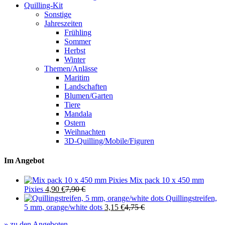
Quilling-Kit
Sonstige
Jahreszeiten
Frühling
Sommer
Herbst
Winter
Themen/Anlässe
Maritim
Landschaften
Blumen/Garten
Tiere
Mandala
Ostern
Weihnachten
3D-Quilling/Mobile/Figuren
Im Angebot
Mix pack 10 x 450 mm
Pixies
4,90
€
7,90
€
Quillingstreifen,
5 mm, orange/white dots
3,15
€
4,75
€
» zu den Angeboten