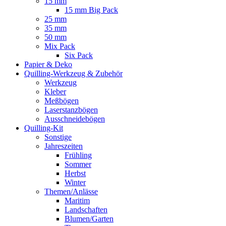
15 mm
15 mm Big Pack
25 mm
35 mm
50 mm
Mix Pack
Six Pack
Papier & Deko
Quilling-Werkzeug & Zubehör
Werkzeug
Kleber
Meßbögen
Laserstanzbögen
Ausschneidebögen
Quilling-Kit
Sonstige
Jahreszeiten
Frühling
Sommer
Herbst
Winter
Themen/Anlässe
Maritim
Landschaften
Blumen/Garten