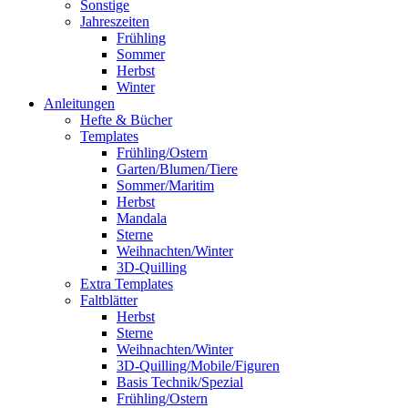
Sonstige
Jahreszeiten
Frühling
Sommer
Herbst
Winter
Anleitungen
Hefte & Bücher
Templates
Frühling/Ostern
Garten/Blumen/Tiere
Sommer/Maritim
Herbst
Mandala
Sterne
Weihnachten/Winter
3D-Quilling
Extra Templates
Faltblätter
Herbst
Sterne
Weihnachten/Winter
3D-Quilling/Mobile/Figuren
Basis Technik/Spezial
Frühling/Ostern