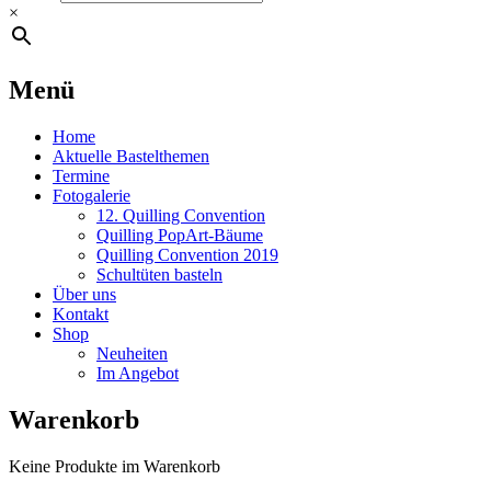
×
Menü
Home
Aktuelle Bastelthemen
Termine
Fotogalerie
12. Quilling Convention
Quilling PopArt-Bäume
Quilling Convention 2019
Schultüten basteln
Über uns
Kontakt
Shop
Neuheiten
Im Angebot
Warenkorb
Keine Produkte im Warenkorb