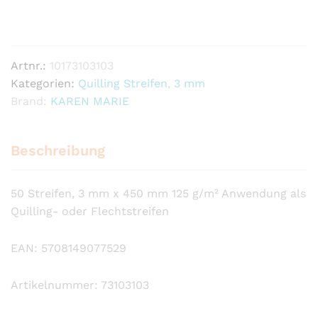
Luxus
Oyster
Shell
Artnr.:
10173103103
Anzahl
Kategorien:
Quilling Streifen
,
3 mm
Brand:
KAREN MARIE
Beschreibung
50 Streifen, 3 mm x 450 mm 125 g/m² Anwendung als
Quilling- oder Flechtstreifen
EAN: 5708149077529
Artikelnummer: 73103103