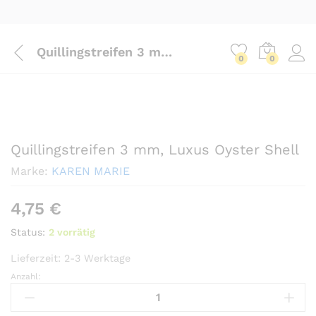
Quillingstreifen 3 mm, Luxus Oyster Shell
0
0
Quillingstreifen 3 mm, Luxus Oyster Shell
Marke:
KAREN MARIE
4,75
€
Status:
2 vorrätig
Lieferzeit:
2-3 Werktage
Anzahl:
Quillingstreifen
3
mm,