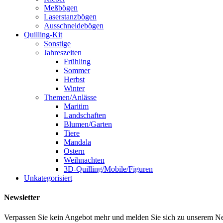
Meßbögen
Laserstanzbögen
Ausschneidebögen
Quilling-Kit
Sonstige
Jahreszeiten
Frühling
Sommer
Herbst
Winter
Themen/Anlässe
Maritim
Landschaften
Blumen/Garten
Tiere
Mandala
Ostern
Weihnachten
3D-Quilling/Mobile/Figuren
Unkategorisiert
Newsletter
Verpassen Sie kein Angebot mehr und melden Sie sich zu unserem News