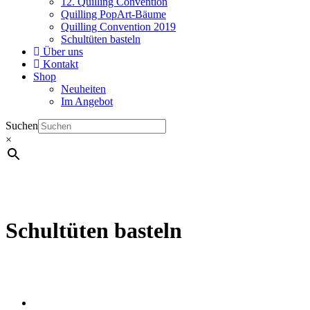
12. Quilling Convention
Quilling PopArt-Bäume
Quilling Convention 2019
Schultüten basteln
Über uns
Kontakt
Shop
Neuheiten
Im Angebot
Suchen
×
Schultüten basteln