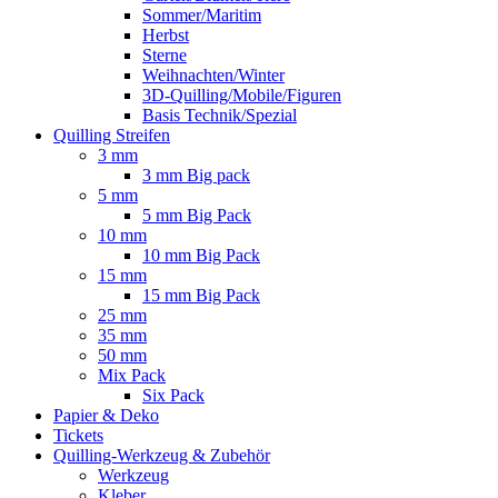
Sommer/Maritim
Herbst
Sterne
Weihnachten/Winter
3D-Quilling/Mobile/Figuren
Basis Technik/Spezial
Quilling Streifen
3 mm
3 mm Big pack
5 mm
5 mm Big Pack
10 mm
10 mm Big Pack
15 mm
15 mm Big Pack
25 mm
35 mm
50 mm
Mix Pack
Six Pack
Papier & Deko
Tickets
Quilling-Werkzeug & Zubehör
Werkzeug
Kleber