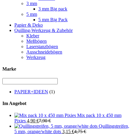
3 mm
3 mm Big pack
5 mm
5 mm Big Pack
Papier & Deko
Quilling-Werkzeug & Zubehör
Kleber
Meßbögen
Laserstanzbögen
Ausschneidebögen
Werkzeug
Marke
PAPIER+IDEEN
(1)
Im Angebot
Mix pack 10 x 450 mm
Pixies
4,90
€
7,90
€
Quillingstreifen,
5 mm, orange/white dots
3,15
€
4,75
€