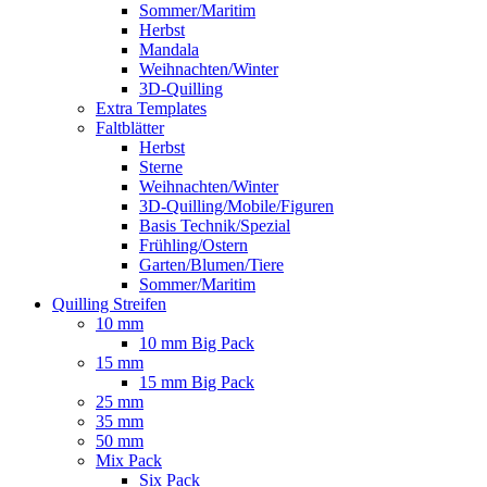
Sommer/Maritim
Herbst
Mandala
Weihnachten/Winter
3D-Quilling
Extra Templates
Faltblätter
Herbst
Sterne
Weihnachten/Winter
3D-Quilling/Mobile/Figuren
Basis Technik/Spezial
Frühling/Ostern
Garten/Blumen/Tiere
Sommer/Maritim
Quilling Streifen
10 mm
10 mm Big Pack
15 mm
15 mm Big Pack
25 mm
35 mm
50 mm
Mix Pack
Six Pack