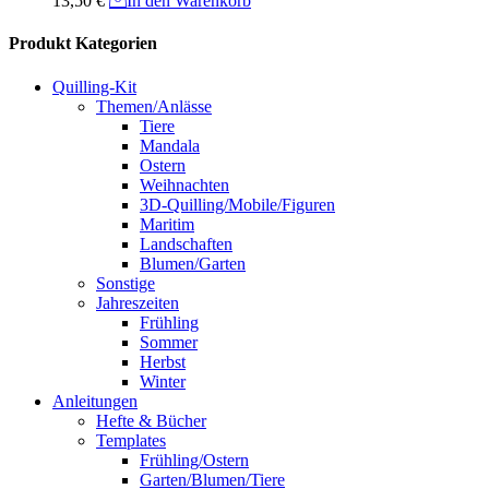
13,50
€
In den Warenkorb
Produkt Kategorien
Quilling-Kit
Themen/Anlässe
Tiere
Mandala
Ostern
Weihnachten
3D-Quilling/Mobile/Figuren
Maritim
Landschaften
Blumen/Garten
Sonstige
Jahreszeiten
Frühling
Sommer
Herbst
Winter
Anleitungen
Hefte & Bücher
Templates
Frühling/Ostern
Garten/Blumen/Tiere