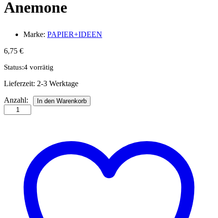
Anemone
Marke:
PAPIER+IDEEN
6,75
€
Status:
4 vorrätig
Lieferzeit:
2-3 Werktage
Hannes
Anzahl:
In den Warenkorb
Quilling
Anleitung
-
Anemone
Anzahl