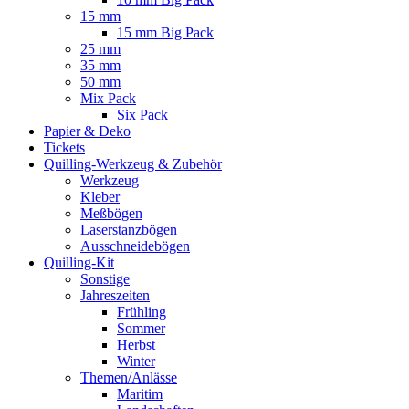
15 mm
15 mm Big Pack
25 mm
35 mm
50 mm
Mix Pack
Six Pack
Papier & Deko
Tickets
Quilling-Werkzeug & Zubehör
Werkzeug
Kleber
Meßbögen
Laserstanzbögen
Ausschneidebögen
Quilling-Kit
Sonstige
Jahreszeiten
Frühling
Sommer
Herbst
Winter
Themen/Anlässe
Maritim