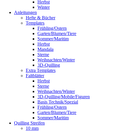
Herbst
Winter
Anleitungen
Hefte & Bücher
Templates
Frühling/Ostern
Garten/Blumen/Tiere
Sommer/Maritim
Herbst
Mandala
Sterne
Weihnachten/Winter
3D-Quilling
Extra Templates
Faltblätter
Herbst
Sterne
Weihnachten/Winter
3D-Quilling/Mobile/Figuren
Basis Technik/Spezial
Frühling/Ostern
Garten/Blumen/Tiere
Sommer/Maritim
Quilling Streifen
10 mm