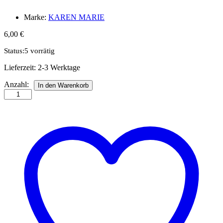
Marke:
KAREN MARIE
6,00
€
Status:
5 vorrätig
Lieferzeit:
2-3 Werktage
Quilling-
Anzahl:
In den Warenkorb
Anleitungshedt
Tales
for
Christmas
Anzahl