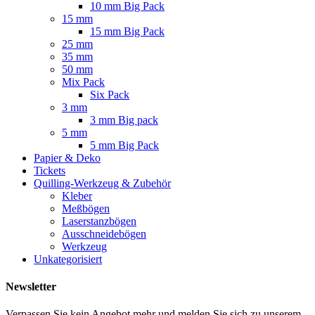
10 mm Big Pack
15 mm
15 mm Big Pack
25 mm
35 mm
50 mm
Mix Pack
Six Pack
3 mm
3 mm Big pack
5 mm
5 mm Big Pack
Papier & Deko
Tickets
Quilling-Werkzeug & Zubehör
Kleber
Meßbögen
Laserstanzbögen
Ausschneidebögen
Werkzeug
Unkategorisiert
Newsletter
Verpassen Sie kein Angebot mehr und melden Sie sich zu unserem