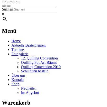
Suchen
×
Menü
Home
Aktuelle Bastelthemen
Termine
Fotogalerie
12. Quilling Convention
Quilling PopArt-Bäume
Quilling Convention 2019
Schultüten basteln
Über uns
Kontakt
Shop
Neuheiten
Im Angebot
Warenkorb