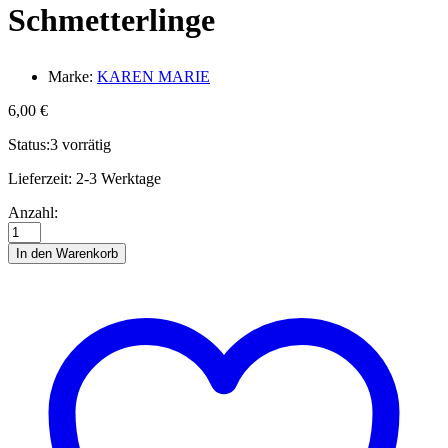
Schmetterlinge
Marke:
KAREN MARIE
6,00
€
Status:
3 vorrätig
Lieferzeit:
2-3 Werktage
Quilling-
Anzahl:
Anleitungsheft
Schmetterlinge
In den Warenkorb
Anzahl