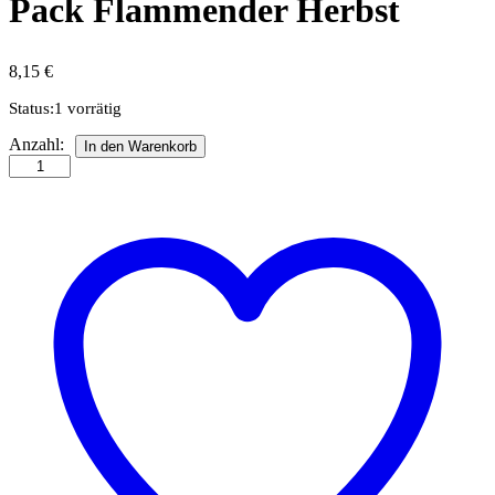
Pack Flammender Herbst
8,15
€
Status:
1 vorrätig
Quillingstreifen
Anzahl:
In den Warenkorb
3
mm
Mix
Pack
Flammender
Herbst
Anzahl