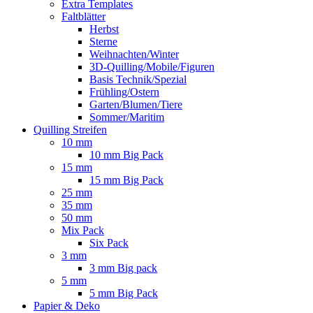
Extra Templates
Faltblätter
Herbst
Sterne
Weihnachten/Winter
3D-Quilling/Mobile/Figuren
Basis Technik/Spezial
Frühling/Ostern
Garten/Blumen/Tiere
Sommer/Maritim
Quilling Streifen
10 mm
10 mm Big Pack
15 mm
15 mm Big Pack
25 mm
35 mm
50 mm
Mix Pack
Six Pack
3 mm
3 mm Big pack
5 mm
5 mm Big Pack
Papier & Deko