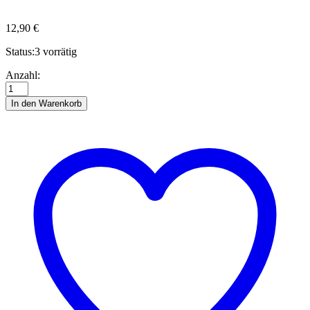
12,90
€
Status:
3 vorrätig
Quillingstreifen,
Anzahl:
3
mm,
In den Warenkorb
Big
Pack,
vermillion
Anzahl