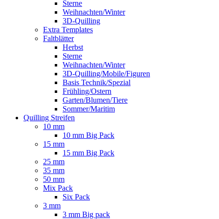
Sterne
Weihnachten/Winter
3D-Quilling
Extra Templates
Faltblätter
Herbst
Sterne
Weihnachten/Winter
3D-Quilling/Mobile/Figuren
Basis Technik/Spezial
Frühling/Ostern
Garten/Blumen/Tiere
Sommer/Maritim
Quilling Streifen
10 mm
10 mm Big Pack
15 mm
15 mm Big Pack
25 mm
35 mm
50 mm
Mix Pack
Six Pack
3 mm
3 mm Big pack