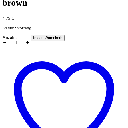
brown
4,75
€
Status:
2 vorrätig
Quillingstreifen,
Anzahl:
In den Warenkorb
3
mm,
dark
brown
Anzahl