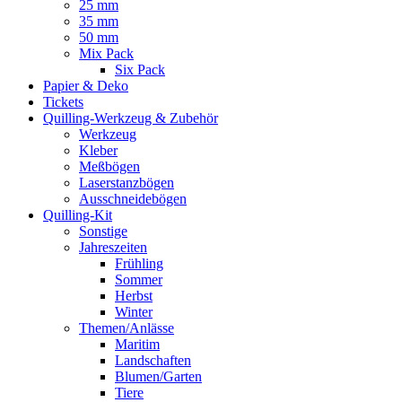
25 mm
35 mm
50 mm
Mix Pack
Six Pack
Papier & Deko
Tickets
Quilling-Werkzeug & Zubehör
Werkzeug
Kleber
Meßbögen
Laserstanzbögen
Ausschneidebögen
Quilling-Kit
Sonstige
Jahreszeiten
Frühling
Sommer
Herbst
Winter
Themen/Anlässe
Maritim
Landschaften
Blumen/Garten
Tiere