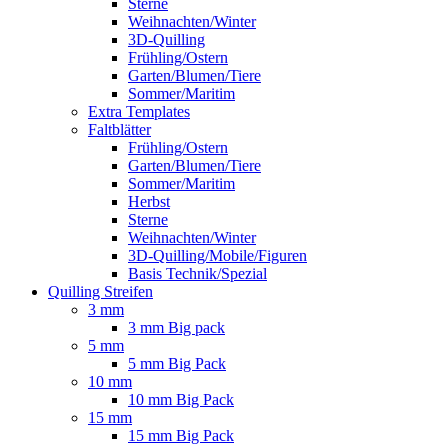
Sterne
Weihnachten/Winter
3D-Quilling
Frühling/Ostern
Garten/Blumen/Tiere
Sommer/Maritim
Extra Templates
Faltblätter
Frühling/Ostern
Garten/Blumen/Tiere
Sommer/Maritim
Herbst
Sterne
Weihnachten/Winter
3D-Quilling/Mobile/Figuren
Basis Technik/Spezial
Quilling Streifen
3 mm
3 mm Big pack
5 mm
5 mm Big Pack
10 mm
10 mm Big Pack
15 mm
15 mm Big Pack