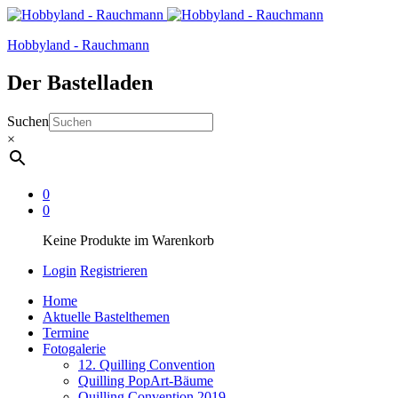
Hobbyland - Rauchmann
Der Bastelladen
Suchen
×
0
0
Keine Produkte im Warenkorb
Login
Registrieren
Home
Aktuelle Bastelthemen
Termine
Fotogalerie
12. Quilling Convention
Quilling PopArt-Bäume
Quilling Convention 2019