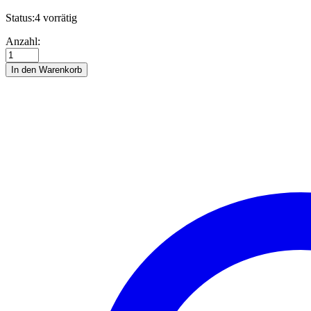
Status:
4 vorrätig
Quillingstreifen,
Anzahl:
3
mm,
In den Warenkorb
Big
Pack,
petrol
Anzahl