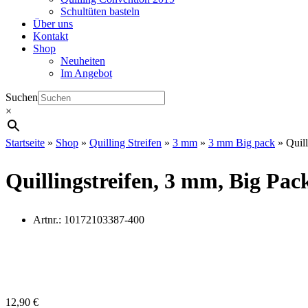
Schultüten basteln
Über uns
Kontakt
Shop
Neuheiten
Im Angebot
Suchen
×
Startseite
»
Shop
»
Quilling Streifen
»
3 mm
»
3 mm Big pack
»
Quill
Quillingstreifen, 3 mm, Big Pack
Artnr.:
10172103387-400
12,90
€