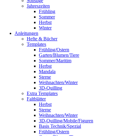
Sonstige
Jahreszeiten
Frühling
Sommer
Herbst
Winter
Anleitungen
Hefte & Bücher
Templates
Frühling/Ostern
Garten/Blumen/Tiere
Sommer/Maritim
Herbst
Mandala
Sterne
Weihnachten/Winter
3D-Quilling
Extra Templates
Faltblätter
Herbst
Sterne
Weihnachten/Winter
3D-Quilling/Mobile/Figuren
Basis Technik/Spezial
Frühling/Ostern