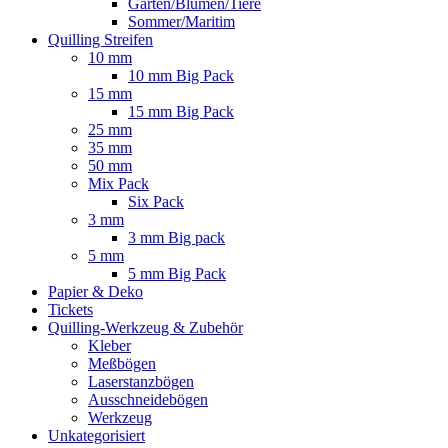
Garten/Blumen/Tiere
Sommer/Maritim
Quilling Streifen
10 mm
10 mm Big Pack
15 mm
15 mm Big Pack
25 mm
35 mm
50 mm
Mix Pack
Six Pack
3 mm
3 mm Big pack
5 mm
5 mm Big Pack
Papier & Deko
Tickets
Quilling-Werkzeug & Zubehör
Kleber
Meßbögen
Laserstanzbögen
Ausschneidebögen
Werkzeug
Unkategorisiert