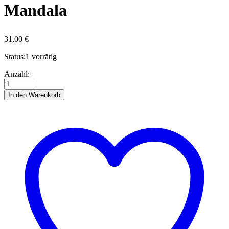
Mandala
31,00
€
Status:
1 vorrätig
Quilling-
Anzahl:
Kit
-
In den Warenkorb
On
Edge
Eulen
Mandala
Anzahl