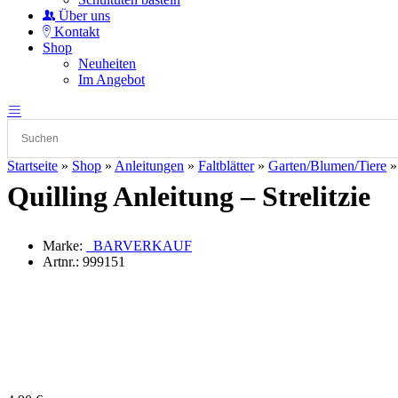
Über uns
Kontakt
Shop
Neuheiten
Im Angebot
Startseite
»
Shop
»
Anleitungen
»
Faltblätter
»
Garten/Blumen/Tiere
Quilling Anleitung – Strelitzie
Marke:
_BARVERKAUF
Artnr.:
999151