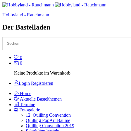
Hobbyland - Rauchmann
Der Bastelladen
0
0
Keine Produkte im Warenkorb
Login
Registrieren
Home
Aktuelle Bastelthemen
Termine
Fotogalerie
12. Quilling Convention
Quilling PopArt-Bäume
Quilling Convention 2019
Schultüten basteln