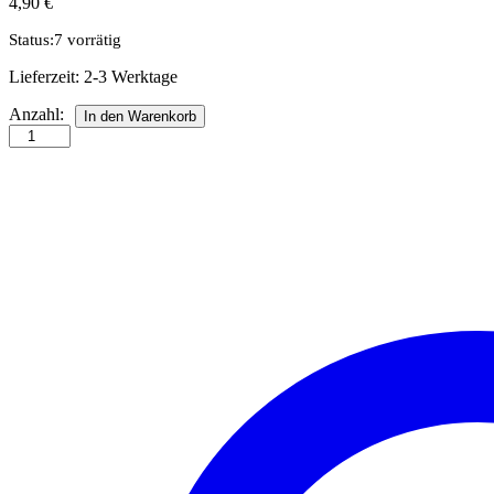
4,90
€
Status:
7 vorrätig
Lieferzeit:
2-3 Werktage
Quilling
Anzahl:
In den Warenkorb
Anleitung
-
Strelitzie
Anzahl