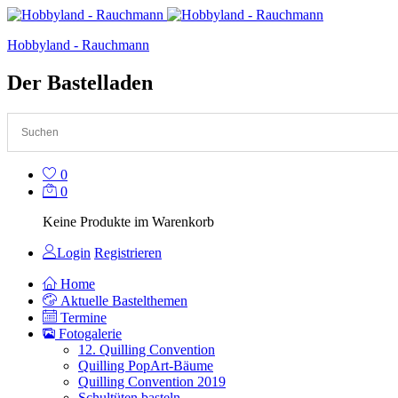
Hobbyland - Rauchmann
Der Bastelladen
0
0
Keine Produkte im Warenkorb
Login
Registrieren
Home
Aktuelle Bastelthemen
Termine
Fotogalerie
12. Quilling Convention
Quilling PopArt-Bäume
Quilling Convention 2019
Schultüten basteln