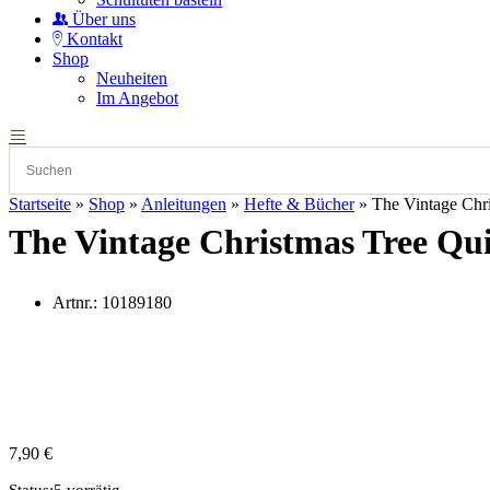
Über uns
Kontakt
Shop
Neuheiten
Im Angebot
Startseite
»
Shop
»
Anleitungen
»
Hefte & Bücher
»
The Vintage Chri
The Vintage Christmas Tree Qui
Artnr.:
10189180
7,90
€