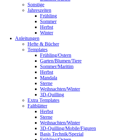
Sonstige
Jahreszeiten
Frühling
Sommer
Herbst
Winter
Anleitungen
Hefte & Bücher
Templates
Frühling/Ostern
Garten/Blumen/Tiere
Sommer/Maritim
Herbst
Mandala
Sterne
Weihnachten/Winter
3D-Quilling
Extra Templates
Faltblätter
Herbst
Sterne
Weihnachten/Winter
3D-Quilling/Mobile/Figuren
Basis Technik/Spezial
Frühling/Ostern