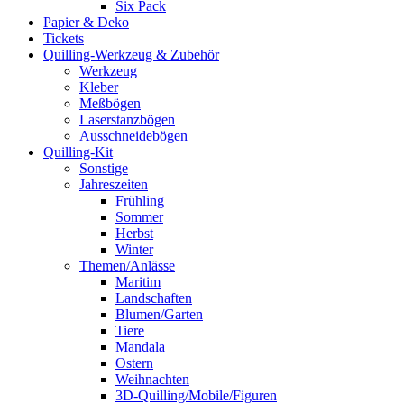
Six Pack
Papier & Deko
Tickets
Quilling-Werkzeug & Zubehör
Werkzeug
Kleber
Meßbögen
Laserstanzbögen
Ausschneidebögen
Quilling-Kit
Sonstige
Jahreszeiten
Frühling
Sommer
Herbst
Winter
Themen/Anlässe
Maritim
Landschaften
Blumen/Garten
Tiere
Mandala
Ostern
Weihnachten
3D-Quilling/Mobile/Figuren