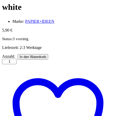
white
Marke:
PAPIER+IDEEN
5,90
€
Status:
3 vorrätig
Lieferzeit:
2-3 Werktage
Quillingstreifen
Anzahl:
In den Warenkorb
1,5
mm,
nature
white
Anzahl