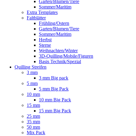
Garten/Blumen/Tiere
Sommer/Maritim
Extra Templates
Faltblätter
Frühling/Ostern
Garten/Blumen/Tiere
Sommer/Maritim
Herbst
Sterne
Weihnachten/Winter
3D-Quilling/Mobile/Figuren
Basis Technik/Spezial
Quilling Streifen
3 mm
3 mm Big pack
5 mm
5 mm Big Pack
10 mm
10 mm Big Pack
15 mm
15 mm Big Pack
25 mm
35 mm
50 mm
Mix Pack