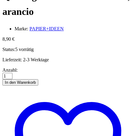
arancio
Marke:
PAPIER+IDEEN
8,90
€
Status:
5 vorrätig
Lieferzeit:
2-3 Werktage
Quilling
Anzahl:
Mini-
Kit
In den Warenkorb
-
3D
Blüten,
arancio
Anzahl