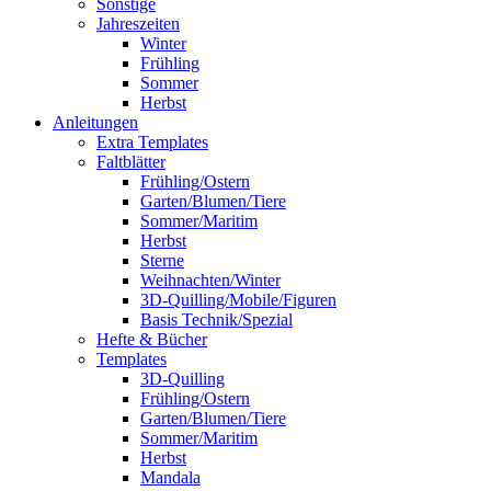
Sonstige
Jahreszeiten
Winter
Frühling
Sommer
Herbst
Anleitungen
Extra Templates
Faltblätter
Frühling/Ostern
Garten/Blumen/Tiere
Sommer/Maritim
Herbst
Sterne
Weihnachten/Winter
3D-Quilling/Mobile/Figuren
Basis Technik/Spezial
Hefte & Bücher
Templates
3D-Quilling
Frühling/Ostern
Garten/Blumen/Tiere
Sommer/Maritim
Herbst
Mandala