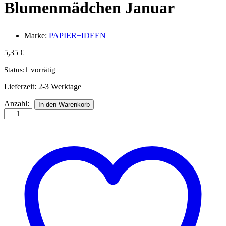
Blumenmädchen Januar
Marke:
PAPIER+IDEEN
5,35
€
Status:
1 vorrätig
Lieferzeit:
2-3 Werktage
Quilling-
Anzahl:
In den Warenkorb
Anleitung
-
Blumenmädchen
Januar
Anzahl