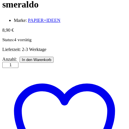
smeraldo
Marke:
PAPIER+IDEEN
8,90
€
Status:
4 vorrätig
Lieferzeit:
2-3 Werktage
Quilling
Anzahl:
In den Warenkorb
Mini-
Kit
-
3D
Blüten,
smeraldo
Anzahl