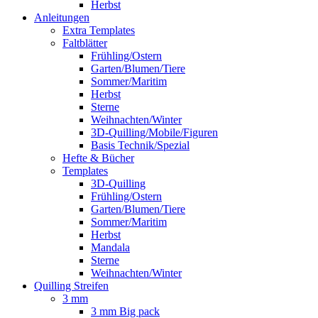
Herbst
Anleitungen
Extra Templates
Faltblätter
Frühling/Ostern
Garten/Blumen/Tiere
Sommer/Maritim
Herbst
Sterne
Weihnachten/Winter
3D-Quilling/Mobile/Figuren
Basis Technik/Spezial
Hefte & Bücher
Templates
3D-Quilling
Frühling/Ostern
Garten/Blumen/Tiere
Sommer/Maritim
Herbst
Mandala
Sterne
Weihnachten/Winter
Quilling Streifen
3 mm
3 mm Big pack