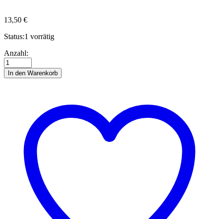
13,50
€
Status:
1 vorrätig
Zen
Anzahl:
Hyacint
ivory/butter
In den Warenkorb
with
Tool
Anzahl