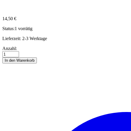
14,50
€
Status:
1 vorrätig
Lieferzeit:
2-3 Werktage
Quilling
Anzahl:
Anleitung
-
In den Warenkorb
Mini-
Käfer
und
mehr
Anzahl