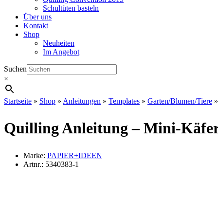
Schultüten basteln
Über uns
Kontakt
Shop
Neuheiten
Im Angebot
Suchen
×
Startseite
»
Shop
»
Anleitungen
»
Templates
»
Garten/Blumen/Tiere
Quilling Anleitung – Mini-Käfe
Marke:
PAPIER+IDEEN
Artnr.:
5340383-1