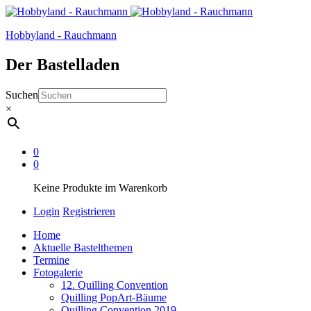
Hobbyland - Rauchmann
Der Bastelladen
Suchen
×
0
0
Keine Produkte im Warenkorb
Login
Registrieren
Home
Aktuelle Bastelthemen
Termine
Fotogalerie
12. Quilling Convention
Quilling PopArt-Bäume
Quilling Convention 2019