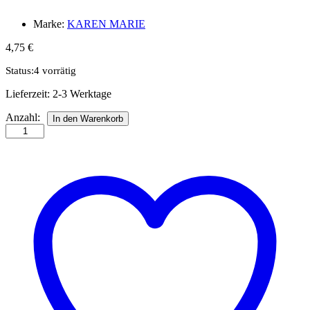
Marke:
KAREN MARIE
4,75
€
Status:
4 vorrätig
Lieferzeit:
2-3 Werktage
Stars
Anzahl:
In den Warenkorb
&
More
1
St.
24
Seiten/Page
21
x
15
cm
Anzahl