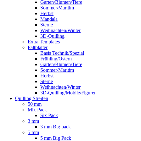
Garten/Blumen/Tiere
Sommer/Maritim
Herbst
Mandala
Sterne
Weihnachten/Winter
3D-Quilling
Extra Templates
Faltblätter
Basis Technik/Spezial
Frühling/Ostern
Garten/Blumen/Tiere
Sommer/Maritim
Herbst
Sterne
Weihnachten/Winter
3D-Quilling/Mobile/Figuren
Quilling Streifen
50 mm
Mix Pack
Six Pack
3 mm
3 mm Big pack
5 mm
5 mm Big Pack