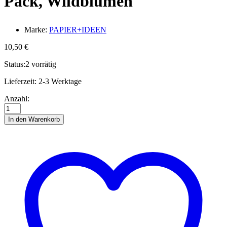
Pack, Wildblumen
Marke:
PAPIER+IDEEN
10,50
€
Status:
2 vorrätig
Lieferzeit:
2-3 Werktage
Quillingstreifen
Anzahl:
3
mm,
In den Warenkorb
Mix
Pack,
Wildblumen
Anzahl