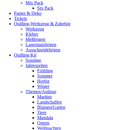
Mix Pack
Six Pack
Papier & Deko
Tickets
Quilling-Werkzeug & Zubehör
Werkzeug
Kleber
Meßbögen
Laserstanzbögen
Ausschneidebögen
Quilling-Kit
Sonstige
Jahreszeiten
Frühling
Sommer
Herbst
Winter
Themen/Anlässe
Maritim
Landschaften
Blumen/Garten
Tiere
Mandala
Ostern
Weihnachten