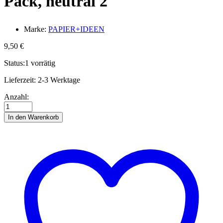
Pack, neutral 2
Marke:
PAPIER+IDEEN
9,50
€
Status:
1 vorrätig
Lieferzeit:
2-3 Werktage
Quillingstreifen,
Anzahl:
1,5
mm,
In den Warenkorb
Mix
Pack,
neutral
2
Anzahl