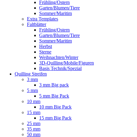
Frühling/Ostern
Garten/Blumen/Tiere
Sommer/Maritim
Extra Templates
Faltblätter
Frühling/Ostern
Garten/Blumen/Tiere
Sommer/Maritim
Herbst
Sterne
Weihnachten/Winter
3D-Quilling/Mobile/Figuren
Basis Technik/Spezial
Quilling Streifen
3 mm
3 mm Big pack
5 mm
5 mm Big Pack
10 mm
10 mm Big Pack
15 mm
15 mm Big Pack
25 mm
35 mm
50 mm