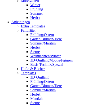
Jahreszeiten
Winter
Frühling
Sommer
Herbst
Anleitungen
Extra Templates
Faltblätter
Frühling/Ostern
Garten/Blumen/Tiere
Sommer/Maritim
Herbst
Sterne
Weihnachten/Winter
3D-Quilling/Mobile/Figuren
Basis Technik/Spezial
Hefte & Bücher
Templates
3D-Quilling
Frühling/Ostern
Garten/Blumen/Tiere
Sommer/Maritim
Herbst
Mandala
Sterne