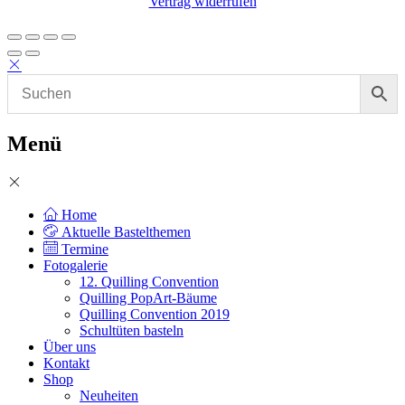
Vertrag widerrufen
Menü
Home
Aktuelle Bastelthemen
Termine
Fotogalerie
12. Quilling Convention
Quilling PopArt-Bäume
Quilling Convention 2019
Schultüten basteln
Über uns
Kontakt
Shop
Neuheiten