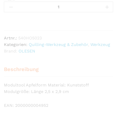
Hannes
Quilling-
Modulwerkzeug
-
Apfel
Mini
Artnr.:
540HO5023
Anzahl
Kategorien:
Quilling-Werkzeug & Zubehör
,
Werkzeug
Brand:
OLESEN
Beschreibung
Modultool Apfelform Material: Kunststoff
Modulgröße: Länge 2,5 x 2,9 cm
EAN: 2000000004952