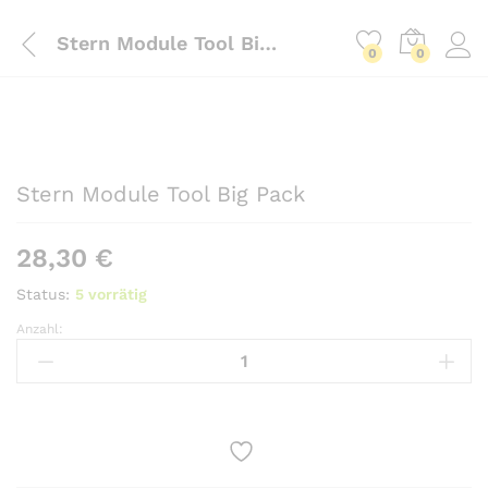
Stern Module Tool Big Pack
0
0
Stern Module Tool Big Pack
28,30
€
Status:
5 vorrätig
Anzahl:
Stern
Module
Tool
Big
Pack
Anzahl