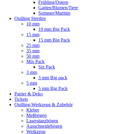
Frühling/Ostern
Garten/Blumen/Tiere
Sommer/Maritim
Quilling Streifen
10 mm
10 mm Big Pack
15 mm
15 mm Big Pack
25 mm
35 mm
50 mm
Mix Pack
Six Pack
3 mm
3 mm Big pack
5 mm
5 mm Big Pack
Papier & Deko
Tickets
Quilling-Werkzeug & Zubehör
Kleber
Meßbögen
Laserstanzbögen
Ausschneidebögen
Werkzeug