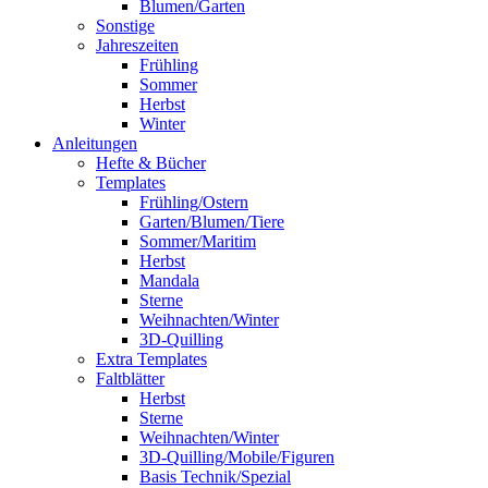
Blumen/Garten
Sonstige
Jahreszeiten
Frühling
Sommer
Herbst
Winter
Anleitungen
Hefte & Bücher
Templates
Frühling/Ostern
Garten/Blumen/Tiere
Sommer/Maritim
Herbst
Mandala
Sterne
Weihnachten/Winter
3D-Quilling
Extra Templates
Faltblätter
Herbst
Sterne
Weihnachten/Winter
3D-Quilling/Mobile/Figuren
Basis Technik/Spezial