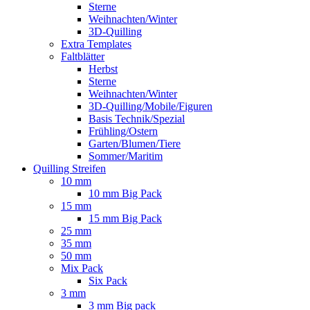
Sterne
Weihnachten/Winter
3D-Quilling
Extra Templates
Faltblätter
Herbst
Sterne
Weihnachten/Winter
3D-Quilling/Mobile/Figuren
Basis Technik/Spezial
Frühling/Ostern
Garten/Blumen/Tiere
Sommer/Maritim
Quilling Streifen
10 mm
10 mm Big Pack
15 mm
15 mm Big Pack
25 mm
35 mm
50 mm
Mix Pack
Six Pack
3 mm
3 mm Big pack