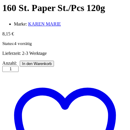
160 St. Paper St./Pcs 120g
Marke:
KAREN MARIE
8,15
€
Status:
4 vorrätig
Lieferzeit:
2-3 Werktage
Mix
Anzahl:
In den Warenkorb
Str.
5
x
450
mm
peacock
160
St.
Paper
St./Pcs
120g
Anzahl