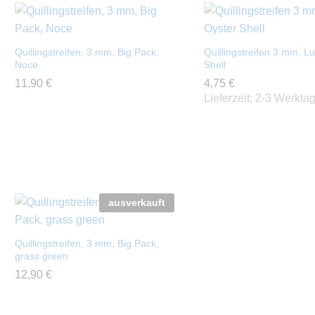
Quillingstreifen, 3 mm, Big Pack,
Quillingstreifen 3 mm, L
Noce
Shell
11,90
11,90
€
€
4,75
4,75
€
€
Lieferzeit:
2-3 Werkta
ausverkauft
Quillingstreifen, 3 mm, Big Pack,
grass green
12,90
12,90
€
€