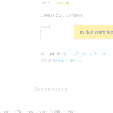
Status:
3 vorrätig
Lieferzeit:
2-3 Werktage
Anzahl:
Str.
In den Warenk
15
x
450
mm
Kategorien:
Quilling Streifen
,
15 mm
verde
Brand:
KAREN MARIE
Anzahl
Beschreibung
ng als Flechtstreifen und Quillingstreifen