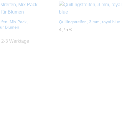
eifen, Mix Pack,
Quillingstreifen, 3 mm, royal blue
für Blumen
4,75
4,75
€
€
:
2-3 Werktage