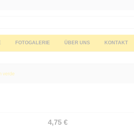
E
FOTOGALERIE
ÜBER UNS
KONTAKT
m verde
4,75
€