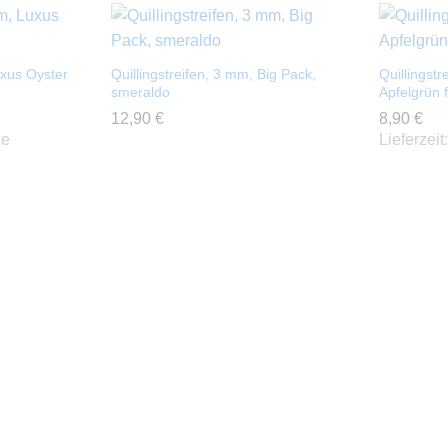
uxus Oyster
Quillingstreifen, 3 mm, Big Pack,
Quillingstr
smeraldo
Apfelgrün 
12,90
12,90
€
€
8,90
8,90
€
€
ge
Lieferzeit