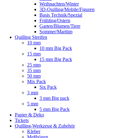
Weihnachten/Winter
3D-Quilling/Mobile/Figuren
Basis Technik/Spezial
Frühling/Ostern
Garten/Blumen/Tiere
Sommer/Maritim
Quilling Streifen
10 mm
10 mm Big Pack
15 mm
15 mm Big Pack
25 mm
35 mm
50 mm
Mix Pack
Six Pack
3 mm
3 mm Big pack
5 mm
5 mm Big Pack
Papier & Deko
Tickets
Quilling-Werkzeug & Zubehör
Kleber
Meßbögen