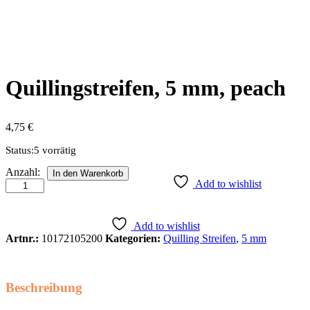
Quillingstreifen, 5 mm, peach
4,75
€
Status:
5 vorrätig
Quillingstreifen,
Anzahl:
In den Warenkorb
5
Add to wishlist
mm,
peach
Anzahl
Add to wishlist
Artnr.:
10172105200
Kategorien:
Quilling Streifen
,
5 mm
Beschreibung