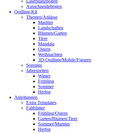
Laserstanzbögen
Ausschneidebögen
Quilling-Kit
Themen/Anlässe
Maritim
Landschaften
Blumen/Garten
Tiere
Mandala
Ostern
Weihnachten
3D-Quilling/Mobile/Figuren
Sonstige
Jahreszeiten
Winter
Frühling
Sommer
Herbst
Anleitungen
Extra Templates
Faltblätter
Frühling/Ostern
Garten/Blumen/Tiere
Sommer/Maritim
Herbst