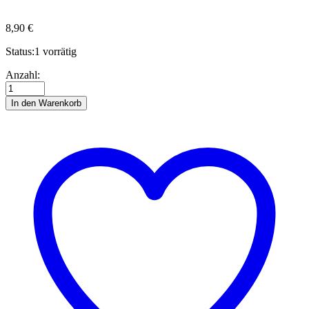
8,90
€
Status:
1 vorrätig
Quillingstreifen
Anzahl:
5
mm,
In den Warenkorb
Mix
Pack,
Südseetraum
Anzahl