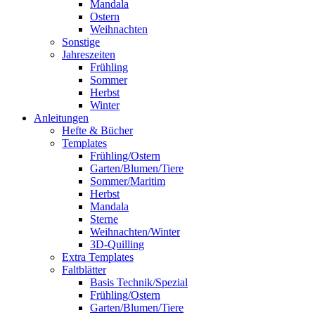
Mandala
Ostern
Weihnachten
Sonstige
Jahreszeiten
Frühling
Sommer
Herbst
Winter
Anleitungen
Hefte & Bücher
Templates
Frühling/Ostern
Garten/Blumen/Tiere
Sommer/Maritim
Herbst
Mandala
Sterne
Weihnachten/Winter
3D-Quilling
Extra Templates
Faltblätter
Basis Technik/Spezial
Frühling/Ostern
Garten/Blumen/Tiere