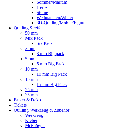
Sommer/Maritim
Herbst
Sterne
Weihnachten/Winter
3D-Quilling/Mobile/Figuren
Quilling Streifen
50 mm
Mix Pack
Six Pack
3 mm
3 mm Big pack
5 mm
5 mm Big Pack
10 mm
10 mm Big Pack
15 mm
15 mm Big Pack
25 mm
35 mm
Papier & Deko
Tickets
Quilling-Werkzeug & Zubehör
Werkzeug
Kleber
Meßbögen