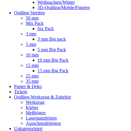
Weihnachten/Winter
3D-Quilling/Mobile/Figuren
Quilling Streifen
50 mm
Mix Pack
Six Pack
3 mm
3 mm Big pack
5 mm
5 mm Big Pack
10 mm
10 mm Big Pack
15 mm
15 mm Big Pack
25 mm
35 mm
Papier & Deko
Tickets
Quilling-Werkzeug & Zubehör
Werkzeug
Kleber
Meßbögen
Laserstanzbögen
Ausschneidebögen
Unkategorisiert