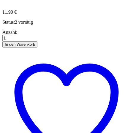
11,90
€
Status:
2 vorrätig
Quillingstreifen,
Anzahl:
5
mm,
In den Warenkorb
Big
Pack,
sabbia
Anzahl