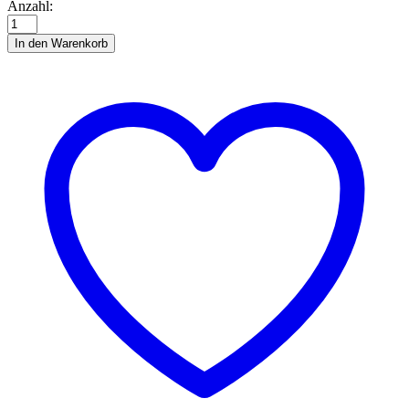
Quillingstreifen,
Anzahl:
3
mm,
In den Warenkorb
lemon
Anzahl