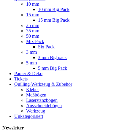
10 mm
10 mm Big Pack
15 mm
15 mm Big Pack
25 mm
35 mm
50 mm
Mix Pack
Six Pack
3 mm
3 mm Big pack
5 mm
5 mm Big Pack
Papier & Deko
Tickets
Quilling-Werkzeug & Zubehör
Kleber
Meßbögen
Laserstanzbögen
Ausschneidebögen
Werkzeug
Unkategorisiert
Newsletter