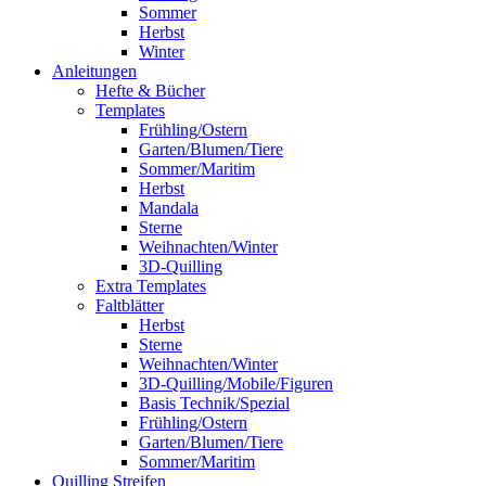
Sommer
Herbst
Winter
Anleitungen
Hefte & Bücher
Templates
Frühling/Ostern
Garten/Blumen/Tiere
Sommer/Maritim
Herbst
Mandala
Sterne
Weihnachten/Winter
3D-Quilling
Extra Templates
Faltblätter
Herbst
Sterne
Weihnachten/Winter
3D-Quilling/Mobile/Figuren
Basis Technik/Spezial
Frühling/Ostern
Garten/Blumen/Tiere
Sommer/Maritim
Quilling Streifen