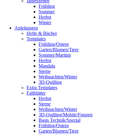
Jahreszeiten
Frühling
Sommer
Herbst
Winter
Anleitungen
Hefte & Bücher
Templates
Frühling/Ostern
Garten/Blumen/Tiere
Sommer/Maritim
Herbst
Mandala
Sterne
Weihnachten/Winter
3D-Quilling
Extra Templates
Faltblätter
Herbst
Sterne
Weihnachten/Winter
3D-Quilling/Mobile/Figuren
Basis Technik/Spezial
Frühling/Ostern
Garten/Blumen/Tiere