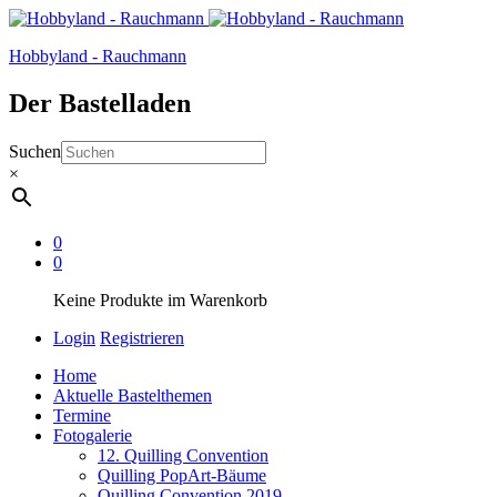
Hobbyland - Rauchmann
Der Bastelladen
Suchen
×
0
0
Keine Produkte im Warenkorb
Login
Registrieren
Home
Aktuelle Bastelthemen
Termine
Fotogalerie
12. Quilling Convention
Quilling PopArt-Bäume
Quilling Convention 2019