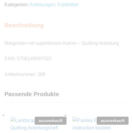
Quilling
Kategorien:
Anleitungen
,
Faltblätter
Anleitung
Anzahl
Beschreibung
Margeriten mit superfeinem Kamm – Quilling Anleitung
EAN: 5708149097022
Artikelnummer: 269
Passende Produkte
ausverkauft
ausverkauft