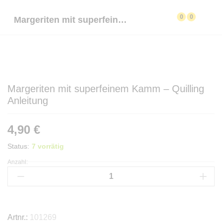
0
0
Margeriten mit superfeinem Kamm – Quilling Anleitung
Margeriten mit superfeinem Kamm – Quilling
Anleitung
4,90
€
Status:
7 vorrätig
Anzahl:
Margeriten
mit
superfeinem
Kamm
-
Artnr.:
101269