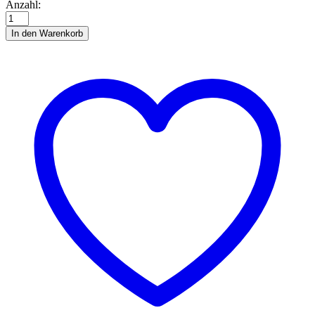
Beard
Anzahl:
Gnomes
Instruction
In den Warenkorb
Anzahl