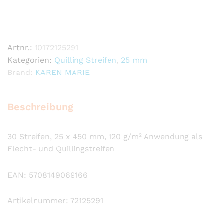
cherry
Anzahl
Artnr.:
10172125291
Kategorien:
Quilling Streifen
,
25 mm
Brand:
KAREN MARIE
Beschreibung
30 Streifen, 25 x 450 mm, 120 g/m² Anwendung als
Flecht- und Quillingstreifen
EAN: 5708149069166
Artikelnummer: 72125291