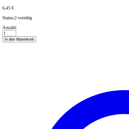
6,45
€
Status:
2 vorrätig
Wiesenkerbel
Anzahl:
-
Quilling
In den Warenkorb
Anleitung
Anzahl