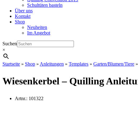
Schultüten basteln
Über uns
Kontakt
Shop
Neuheiten
Im Angebot
Suchen
×
Startseite
»
Shop
»
Anleitungen
»
Templates
»
Garten/Blumen/Tiere
Wiesenkerbel – Quilling Anleit
Artnr.:
101322