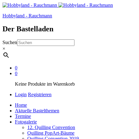
Hobbyland - Rauchmann
Der Bastelladen
Suchen
×
0
0
Keine Produkte im Warenkorb
Login
Registrieren
Home
Aktuelle Bastelthemen
Termine
Fotogalerie
12. Quilling Convention
Quilling PopArt-Bäume
Quilling Convention 2019