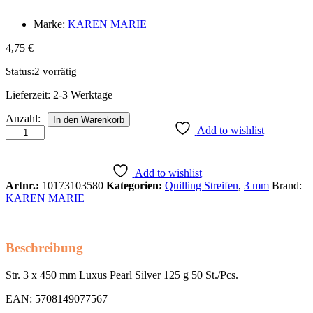
Marke:
KAREN MARIE
4,75
€
Status:
2 vorrätig
Lieferzeit:
2-3 Werktage
Str.
Anzahl:
In den Warenkorb
3
Add to wishlist
x
450
mm
Add to wishlist
Luxus
Artnr.:
10173103580
Kategorien:
Quilling Streifen
,
3 mm
Brand:
Pearl
KAREN MARIE
Silver
125
g
50
Beschreibung
St./Pcs.
Anzahl
Str. 3 x 450 mm Luxus Pearl Silver 125 g 50 St./Pcs.
EAN: 5708149077567