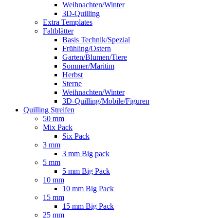
Weihnachten/Winter
3D-Quilling
Extra Templates
Faltblätter
Basis Technik/Spezial
Frühling/Ostern
Garten/Blumen/Tiere
Sommer/Maritim
Herbst
Sterne
Weihnachten/Winter
3D-Quilling/Mobile/Figuren
Quilling Streifen
50 mm
Mix Pack
Six Pack
3 mm
3 mm Big pack
5 mm
5 mm Big Pack
10 mm
10 mm Big Pack
15 mm
15 mm Big Pack
25 mm