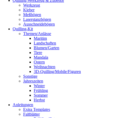
Quilling-Werkzeug & Zubehör
Werkzeug
Kleber
Meßbögen
Laserstanzbögen
Ausschneidebögen
Quilling-Kit
Themen/Anlässe
Maritim
Landschaften
Blumen/Garten
Tiere
Mandala
Ostern
Weihnachten
3D-Quilling/Mobile/Figuren
Sonstige
Jahreszeiten
Winter
Frühling
Sommer
Herbst
Anleitungen
Extra Templates
Faltblätter