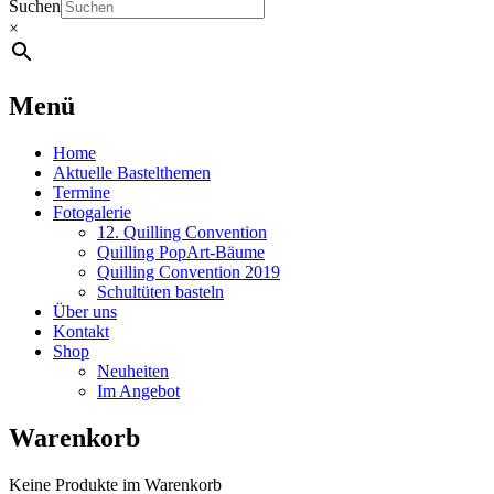
Suchen
×
Menü
Home
Aktuelle Bastelthemen
Termine
Fotogalerie
12. Quilling Convention
Quilling PopArt-Bäume
Quilling Convention 2019
Schultüten basteln
Über uns
Kontakt
Shop
Neuheiten
Im Angebot
Warenkorb
Keine Produkte im Warenkorb