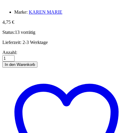
Marke:
KAREN MARIE
4,75
€
Status:
13 vorrätig
Lieferzeit:
2-3 Werktage
Str.
Anzahl:
15
x
In den Warenkorb
450
mm
Perla
40
St./Pcs.
Anzahl