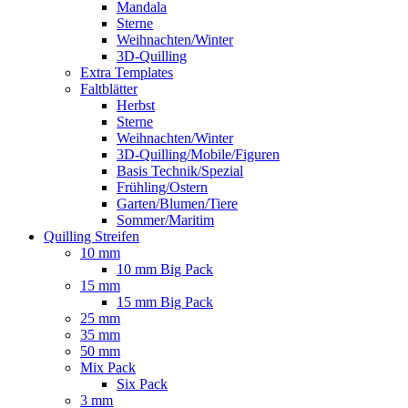
Mandala
Sterne
Weihnachten/Winter
3D-Quilling
Extra Templates
Faltblätter
Herbst
Sterne
Weihnachten/Winter
3D-Quilling/Mobile/Figuren
Basis Technik/Spezial
Frühling/Ostern
Garten/Blumen/Tiere
Sommer/Maritim
Quilling Streifen
10 mm
10 mm Big Pack
15 mm
15 mm Big Pack
25 mm
35 mm
50 mm
Mix Pack
Six Pack
3 mm