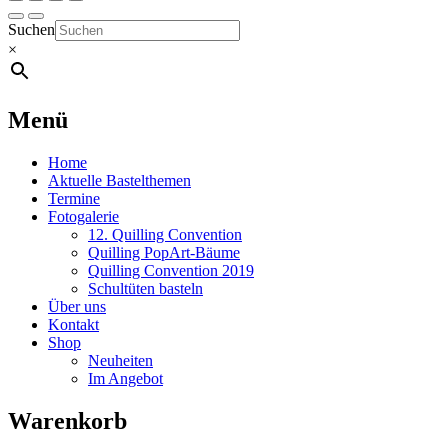
Suchen
×
Menü
Home
Aktuelle Bastelthemen
Termine
Fotogalerie
12. Quilling Convention
Quilling PopArt-Bäume
Quilling Convention 2019
Schultüten basteln
Über uns
Kontakt
Shop
Neuheiten
Im Angebot
Warenkorb