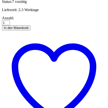
Status:
7 vorrätig
Lieferzeit:
2-3 Werktage
Str.
Anzahl:
15
x
In den Warenkorb
450
mm
cipria
Anzahl