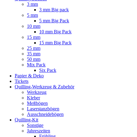
3 mm
3 mm Big pack
5 mm
5 mm Big Pack
10 mm
10 mm Big Pack
15 mm
15 mm Big Pack
25 mm
35 mm
50 mm
Mix Pack
Six Pack
Papier & Deko
Tickets
Quilling-Werkzeug & Zubehör
Werkzeug
Kleber
Meßbögen
Laserstanzbögen
Ausschneidebögen
Quilling-Kit
Sonstige
Jahreszeiten
Frühling